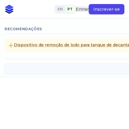
Entrar
Inscrever-se
EN
PT
RECOMENDAÇÕES
Dispositivo de remoção de lodo para tanque de dec
Tempo de esvaziamento de tanqu
Dados de entrada
Largura