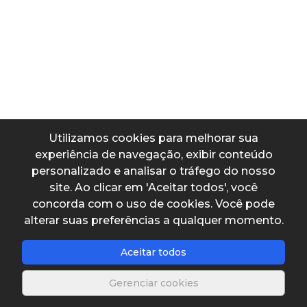
Comprimento
Altura
Utilizamos cookies para melhorar sua
experiência de navegação, exibir conteúdo
Diâmetro
personalizado e analisar o tráfego do nosso
site. Ao clicar em 'Aceitar todos', você
concorda com o uso de cookies. Você pode
alterar suas preferências a qualquer momento.
Dados de saída
Aceitar todos
Tempo
Gerenciar cookies