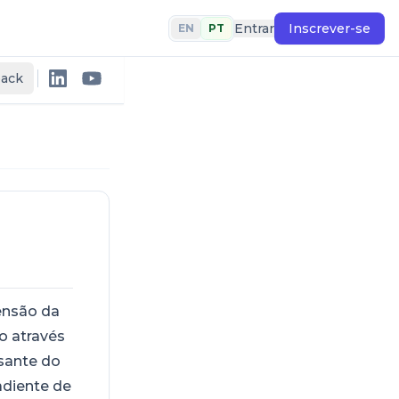
Entrar
Inscrever-se
EN
PT
back
ensão da
o através
usante do
adiente de