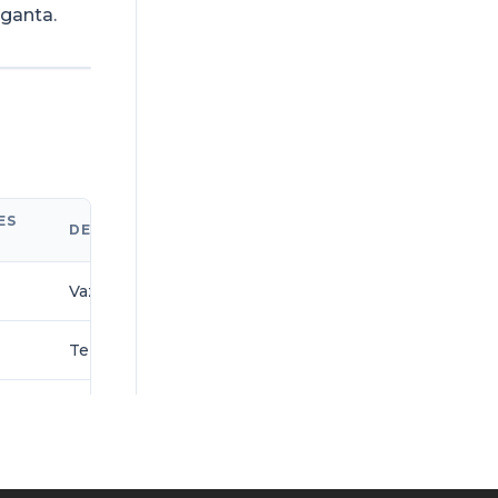
rganta.
ES
DESCRIÇÃO
Vazão volumétrica através do medidor
Temperatura da água
Largura da garganta do medidor Parshall
Altura da lâmina líquida na seção de jusante do medid