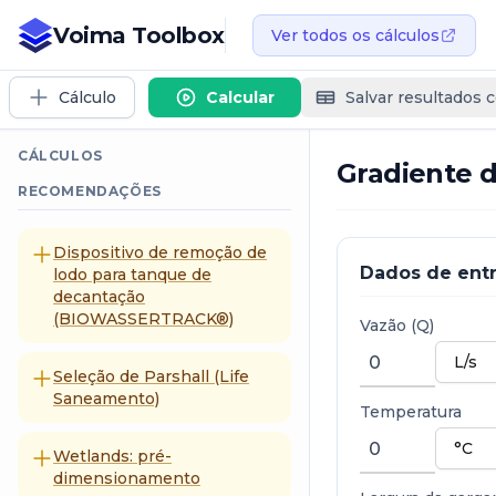
Voima Toolbox
Ver todos os cálculos
Cálculo
Calcular
Salvar resultados 
CÁLCULOS
Gradiente 
RECOMENDAÇÕES
Dispositivo de remoção de
Dados de ent
lodo para tanque de
decantação
(BIOWASSERTRACK®)
Vazão (Q)
Seleção de Parshall (Life
Saneamento)
Temperatura
Wetlands: pré-
dimensionamento