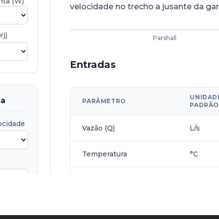
nta (W)
velocidade no trecho a jusante da ga
Yj)
Parshall
Entradas
UNIDAD
da
PARÂMETRO
PADRÃO
ocidade
Vazão (Q)
L/s
Temperatura
°C
Largura da garganta (W)
pol.
Altura a jusante (Yj)
m