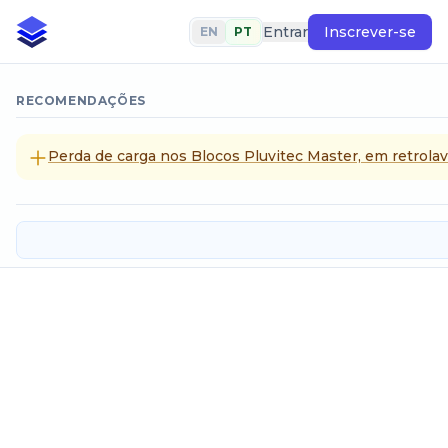
Entrar
Inscrever-se
EN
PT
RECOMENDAÇÕES
Perda de carga nos Blocos Pluvitec Master, em retrol
Calha Parshall
SELECIONE UM MÉTODO DE CÁLCULO
Vazão