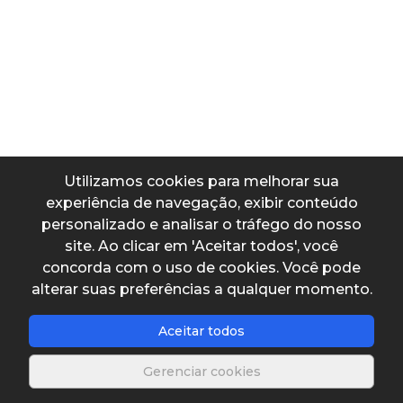
Vazão média a tratar
Vazão máxima a tratar
Utilizamos cookies para melhorar sua
Número de decantadores
experiência de navegação, exibir conteúdo
personalizado e analisar o tráfego do nosso
site. Ao clicar em 'Aceitar todos', você
concorda com o uso de cookies. Você pode
Diâmetro de cada decantador
alterar suas preferências a qualquer momento.
Aceitar todos
Profundidade lateral do decantador
Gerenciar cookies