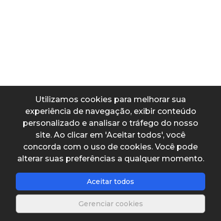
Sistema internacional para sesmaria de campo
Dados de entrada
Sesmaria de campo
Utilizamos cookies para melhorar sua
experiência de navegação, exibir conteúdo
personalizado e analisar o tráfego do nosso
Dados de saída
site. Ao clicar em 'Aceitar todos', você
concorda com o uso de cookies. Você pode
Área convertida
alterar suas preferências a qualquer momento.
Aceitar todos
Gerenciar cookies
Salvar planilha