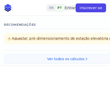
Entrar
Inscrever-se
EN
PT
RECOMENDAÇÕES
Aquastar: pré-dimensionamento de estação elevatória d
Ver todos os cálculos
Sesmaria de campo
SELECIONE UM MÉTODO DE CÁLCULO
Sesmaria de campo para sistema internacional