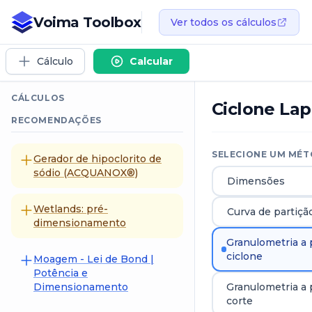
Voima Toolbox
Ver todos os cálculos
Cálculo
Calcular
CÁLCULOS
Ciclone Lap
RECOMENDAÇÕES
SELECIONE UM MÉT
Gerador de hipoclorito de
sódio (ACQUANOX®)
Dimensões
Wetlands: pré-
Curva de partiçã
dimensionamento
Granulometria a 
ciclone
Moagem - Lei de Bond |
Potência e
Dimensionamento
Granulometria a 
corte