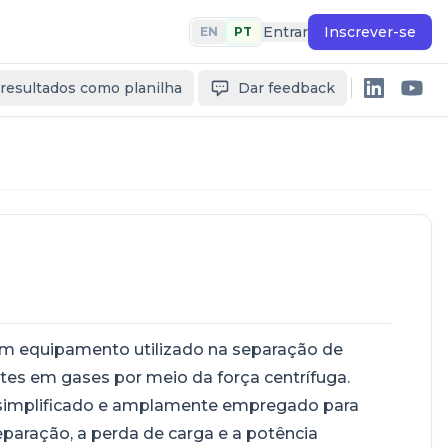
Entrar
Inscrever-se
EN
PT
 resultados como planilha
Dar feedback
m equipamento utilizado na separação de
ntes em gases por meio da força centrífuga.
simplificado e amplamente empregado para
separação, a perda de carga e a potência