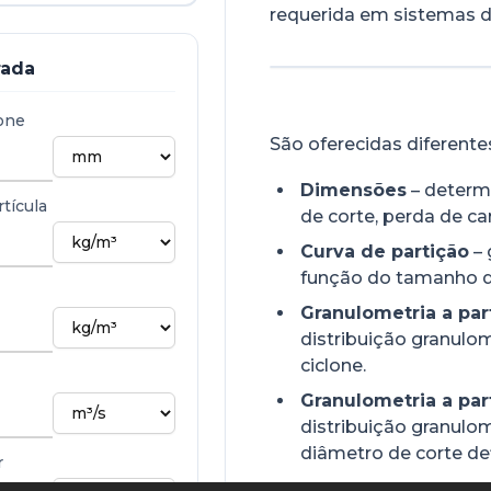
requerida em sistemas d
rada
one
São oferecidas diferentes
Dimensões
– determ
tícula
de corte, perda de ca
Curva de partição
– 
função do tamanho da
Granulometria a par
distribuição granulo
ciclone.
Granulometria a par
distribuição granulom
diâmetro de corte def
r