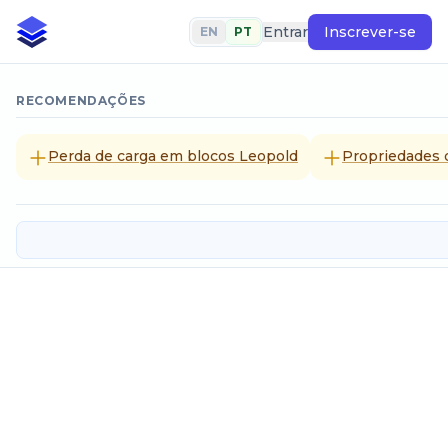
Entrar
Inscrever-se
EN
PT
RECOMENDAÇÕES
Perda de carga em blocos Leopold
Propriedades 
Caixa de areia
Dados de entrada
Vazão