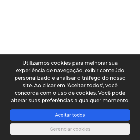
Profundidade (y)
Largura (b)
Utilizamos cookies para melhorar sua
experiência de navegação, exibir conteúdo
Comprimento (L)
personalizado e analisar o tráfego do nosso
site. Ao clicar em 'Aceitar todos', você
concorda com o uso de cookies. Você pode
alterar suas preferências a qualquer momento.
Dados de saída
Aceitar todos
Velocidade crítica de sedimentaçao
Gerenciar cookies