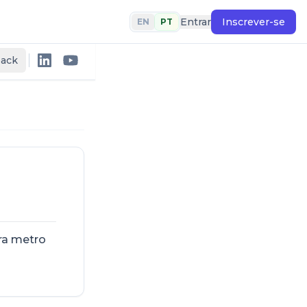
Entrar
Inscrever-se
EN
PT
back
ra metro