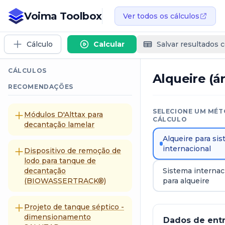
Voima Toolbox
Ver todos os cálculos
Cálculo
Calcular
Salvar resultados 
CÁLCULOS
Alqueire (á
RECOMENDAÇÕES
SELECIONE UM MÉT
Módulos D'Alttax para
CÁLCULO
decantação lamelar
Alqueire para si
internacional
Dispositivo de remoção de
lodo para tanque de
decantação
Sistema internac
(BIOWASSERTRACK®)
para alqueire
Projeto de tanque séptico -
dimensionamento
Dados de ent