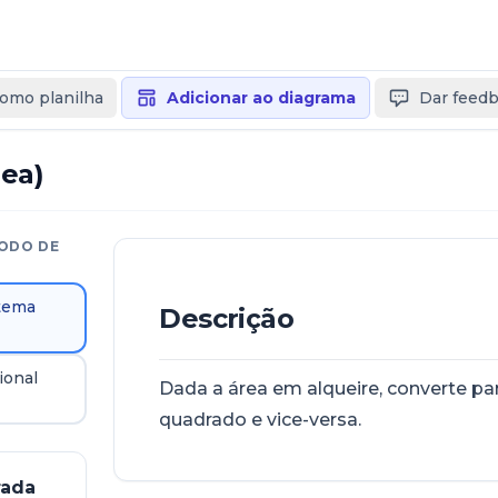
como planilha
Adicionar ao diagrama
Dar feed
rea)
ODO DE
stema
Descrição
ional
Dada a área em alqueire, converte pa
quadrado e vice-versa.
rada