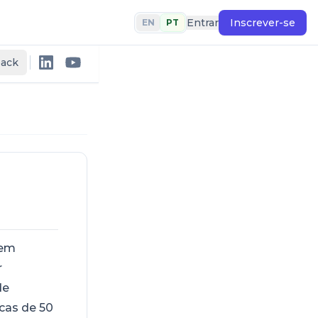
Entrar
Inscrever-se
EN
PT
back
gem
r
de
acas de 50