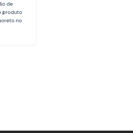
ão de
o produto
luoreto no