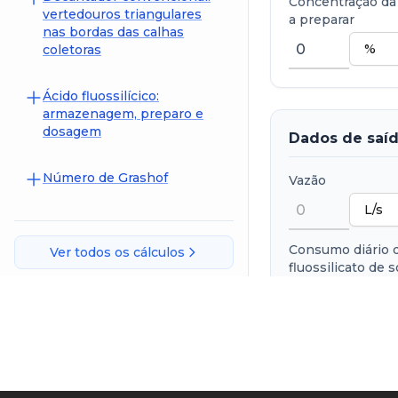
Concentração da
vertedouros triangulares
a preparar
nas bordas das calhas
coletoras
Ácido fluossilícico:
armazenagem, preparo e
dosagem
Dados de saí
Número de Grashof
Vazão
Consumo diário 
Ver todos os cálculos
fluossilicato de 
Consumo diário 
de 50 kg