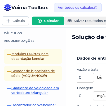
Voima Toolbox
Ver todos os cálculos
Cálculo
Calcular
Salvar resultados 
CÁLCULOS
Solução de 
RECOMENDAÇÕES
Módulos D'Alttax para
Dados de ent
decantação lamelar
Vazão a tratar
Gerador de hipoclorito de
sódio (ACQUANOX®)
Gradiente de velocidade em
Dosagem
vertedouro triangular
Decantador convencional: