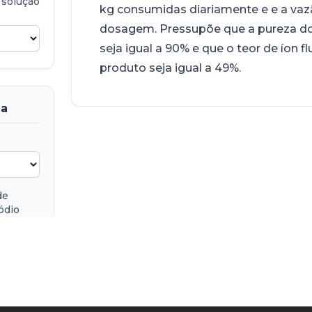
 solução
kg consumidas diariamente e e a vaz
dosagem. Pressupõe que a pureza d
seja igual a 90% e que o teor de íon f
produto seja igual a 49%.
da
de
sódio
de sacas