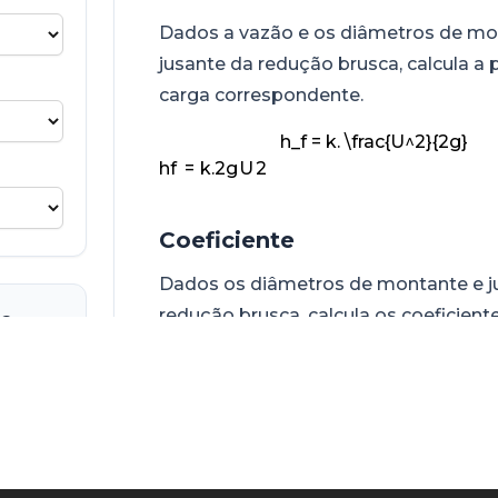
Dados a vazão e os diâmetros de mo
jusante da redução brusca, calcula a 
carga correspondente.
h_f = k. \frac{U^2}{2g}
h
f
=
k
.
2
g
U
2
Coeficiente
Dados os diâmetros de montante e j
redução brusca, calcula os coeficient
da
perda de carga aplicáveis às equaçõe
Do k aplicável à equação:
h_f = k. \frac{U^2}{2g}
h
f
=
k
.
2
g
U
2
Do kQ aplicável à equação: