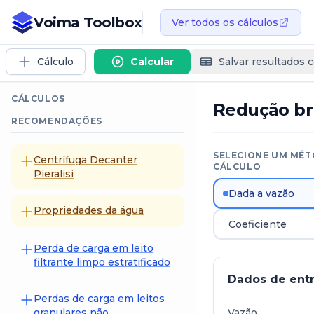
Voima Toolbox
Ver todos os cálculos
Cálculo
Calcular
Salvar resultados 
CÁLCULOS
Redução br
RECOMENDAÇÕES
SELECIONE UM MÉT
Centrífuga Decanter
CÁLCULO
Pieralisi
Dada a vazão
Propriedades da água
Coeficiente
Perda de carga em leito
filtrante limpo estratificado
Dados de ent
Perdas de carga em leitos
granulares não
Vazão