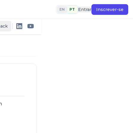
Entrar
Inscrever-se
EN
PT
back
m