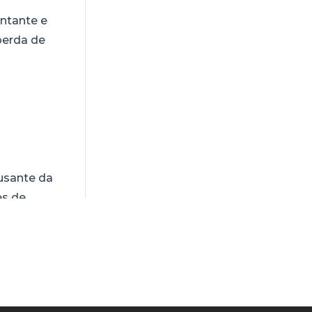
ntante e
perda de
usante da
es de
s: