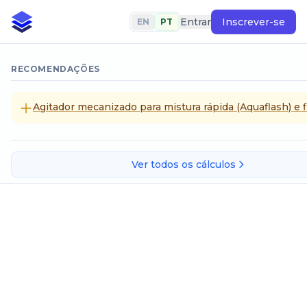
Entrar
Inscrever-se
EN
PT
RECOMENDAÇÕES
Agitador mecanizado para mistura rápida (Aquaflash) e f
Ver todos os cálculos
Polegadas de mercúrio
SELECIONE UM MÉTODO DE CÁLCULO
Polegadas de mercúrio para sistema internacional