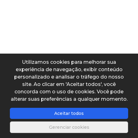
Sistema internacional para polegadas de mercúrio
Dados de entrada
Polegadas de mercúrio
Utilizamos cookies para melhorar sua
experiência de navegação, exibir conteúdo
personalizado e analisar o tráfego do nosso
Dados de saída
site. Ao clicar em 'Aceitar todos', você
concorda com o uso de cookies. Você pode
Pressão convertida
alterar suas preferências a qualquer momento.
Aceitar todos
Gerenciar cookies
Salvar planilha