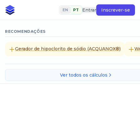
Entrar
Inscrever-se
EN
PT
RECOMENDAÇÕES
Gerador de hipoclorito de sódio (ACQUANOX®)
We
Ver todos os cálculos
Grão
SELECIONE UM MÉTODO DE CÁLCULO
Grão para sistema internacional