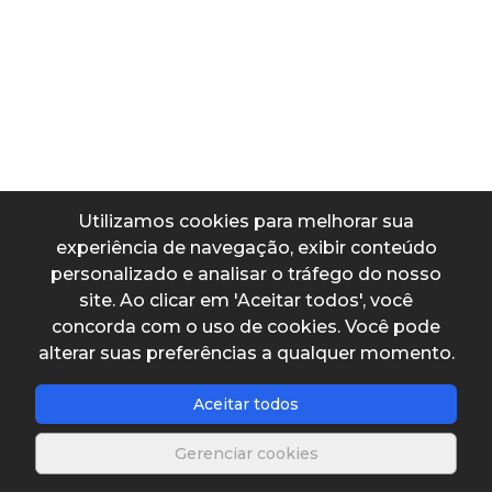
Sistema internacional para grão
Dados de entrada
Grão
Utilizamos cookies para melhorar sua
experiência de navegação, exibir conteúdo
personalizado e analisar o tráfego do nosso
Dados de saída
site. Ao clicar em 'Aceitar todos', você
concorda com o uso de cookies. Você pode
Massa convertida
alterar suas preferências a qualquer momento.
Aceitar todos
Gerenciar cookies
Salvar planilha